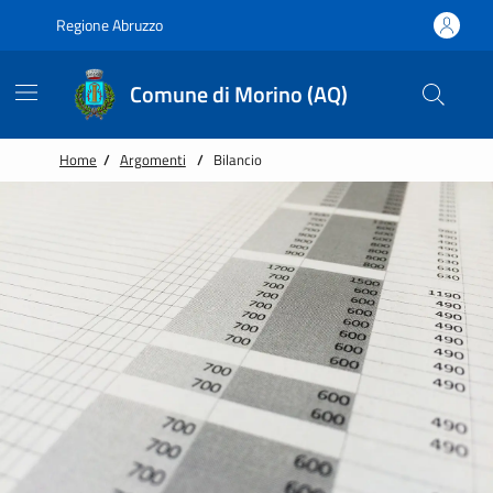
Vai alle notizie in primo piano
Vai al footer
Regione Abruzzo
Comune di Morino (AQ)
Home
/
Argomenti
/
Bilancio