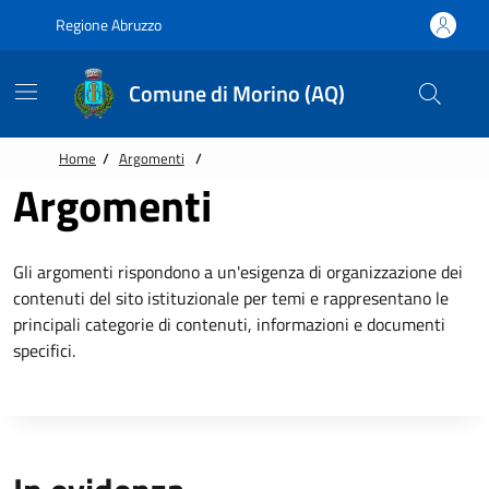
Vai alle notizie in primo piano
Vai al footer
Regione Abruzzo
Comune di Morino (AQ)
Home
/
Argomenti
/
Argomenti
Gli argomenti rispondono a un'esigenza di organizzazione dei
contenuti del sito istituzionale per temi e rappresentano le
principali categorie di contenuti, informazioni e documenti
specifici.