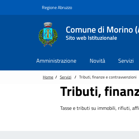
Vai alle notizie in primo piano
Vai al footer
Regione Abruzzo
Comune di Morino (
Sito web Istituzionale
Amministrazione
Novità
Servizi
Home
/
Servizi
/
Tributi, finanze e contravvenzioni
Tributi, fina
Tasse e tributi su immobili, rifiuti, aff