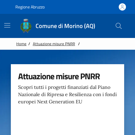
Vai alle notizie in primo piano
Vai al footer
Regione Abruzzo
Comune di Morino (AQ)
Home
/
Attuazione misure PNRR
/
Attuazione misure PNRR
Scopri tutti i progetti finanziati dal Piano
Nazionale di Ripresa e Resilienza con i fondi
europei Next Generation EU