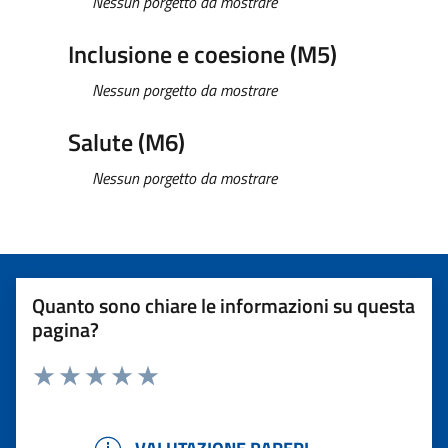
Nessun porgetto da mostrare
Inclusione e coesione (M5)
Nessun porgetto da mostrare
Salute (M6)
Nessun porgetto da mostrare
Quanto sono chiare le informazioni su questa
pagina?
Rating:
Valuta 1 stelle su 5
Valuta 2 stelle su 5
Valuta 3 stelle su 5
Valuta 4 stelle su 5
Valuta 5 stelle su 5
VALUTAZIONE PARERI ESPRESSI
VALUTAZIONE PARERI