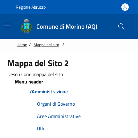
Vai alle notizie in primo piano
Vai al footer
Regione Abruzzo
Comune di Morino (AQ)
Home
/
Mappa del sito
/
Mappa del Sito 2
Descrizione mappa del sito
Menu header
/
Amministrazione
Organi di Governo
Aree Amministrative
Uffici