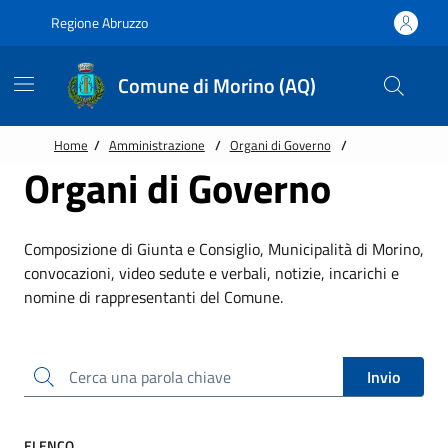
Vai alle notizie in primo piano
Vai al footer
Regione Abruzzo
Comune di Morino (AQ)
Home
/
Amministrazione
/
Organi di Governo
/
Organi di Governo
Composizione di Giunta e Consiglio, Municipalità di Morino,
convocazioni, video sedute e verbali, notizie, incarichi e
nomine di rappresentanti del Comune.
Cerca una parola chiave
Invio
ELENCO