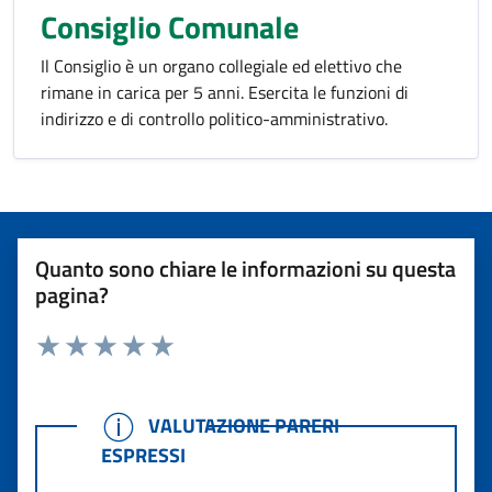
Consiglio Comunale
Il Consiglio è un organo collegiale ed elettivo che
rimane in carica per 5 anni. Esercita le funzioni di
indirizzo e di controllo politico-amministrativo.
Quanto sono chiare le informazioni su questa
pagina?
Rating:
Valuta 1 stelle su 5
Valuta 2 stelle su 5
Valuta 3 stelle su 5
Valuta 4 stelle su 5
Valuta 5 stelle su 5
VALUTAZIONE PARERI ESPRESSI
VALUTAZIONE PARERI
ESPRESSI