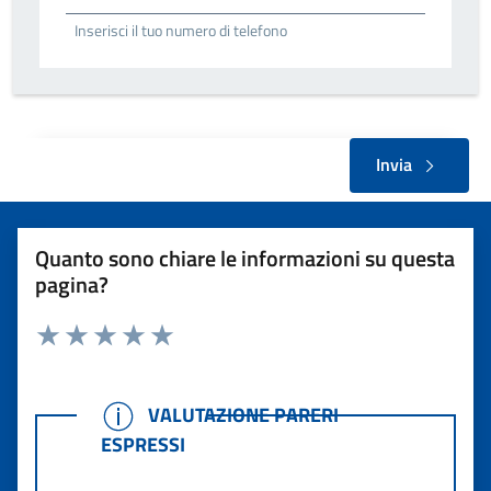
Inserisci il tuo numero di telefono
Invia
Quanto sono chiare le informazioni su questa
pagina?
Rating:
Valuta 1 stelle su 5
Valuta 2 stelle su 5
Valuta 3 stelle su 5
Valuta 4 stelle su 5
Valuta 5 stelle su 5
VALUTAZIONE PARERI ESPRESSI
VALUTAZIONE PARERI
ESPRESSI