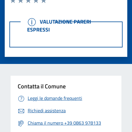
Valuta 1 stelle su 5
Valuta 2 stelle su 5
Valuta 3 stelle su 5
Valuta 4 stelle su 5
Valuta 5 stelle su 5
VALUTAZIONE PARERI ESPRESSI
VALUTAZIONE PARERI
ESPRESSI
Contatta il Comune
Leggi le domande frequenti
Richiedi assistenza
Chiama il numero +39 0863 978133