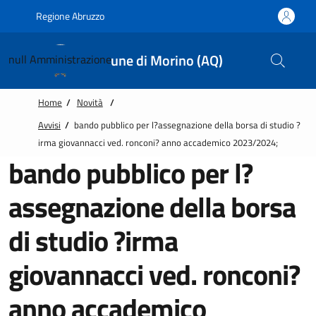
Vai alle notizie in primo piano
Vai al footer
Regione Abruzzo
Comune di Morino (AQ)
null
Amministrazione
Home
/
Novità
/
Avvisi
/
bando pubblico per l?assegnazione della borsa di studio ?
irma giovannacci ved. ronconi? anno accademico 2023/2024;
bando pubblico per l?
assegnazione della borsa
di studio ?irma
giovannacci ved. ronconi?
anno accademico